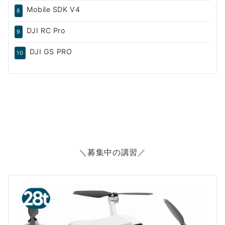
Mobile SDK V4
8
DJI RC Pro
9
DJI GS PRO
10
＼募集中の講習／