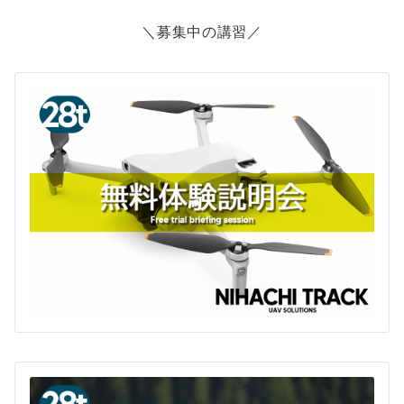
ョ
＼募集中の講習／
ン