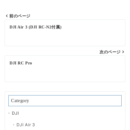
前のページ
投
DJI Air 3 (DJI RC-N2付属)
稿
ナ
次のページ
ビ
ゲ
DJI RC Pro
ー
シ
ョ
Category
ン
DJI
DJI Air 3