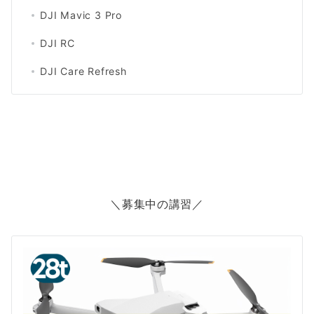
DJI Mavic 3 Pro
DJI RC
DJI Care Refresh
＼募集中の講習／